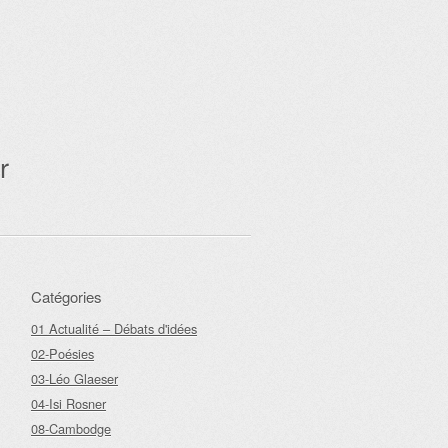
r
Catégories
01 Actualité – Débats d'idées
02-Poésies
03-Léo Glaeser
04-Isi Rosner
08-Cambodge